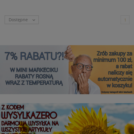
Dostępne

1