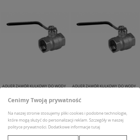
AQUER ZAWÓR KULKOWY DO WODY
AQUER ZAWÓR KULKOWY DO WODY
Z...
Z...
Cenimy Twoją prywatność
19,90 zł
34,90 zł
Na naszej stronie stosujemy pliki cookies i podobne technologie,
które mogą służyć do personalizacji reklam. Szczegóły w naszej
polityce prywatności
. Dodatkowe informacje
tutaj