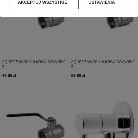
AKCEPTUJ WSZYSTKIE
USTAWIENIA
AQUER ZAWÓR KULKOWY DO WODY
AQUER ZAWÓR KULKOWY DO WODY
Z...
Z...
49,90 zł
69,90 zł