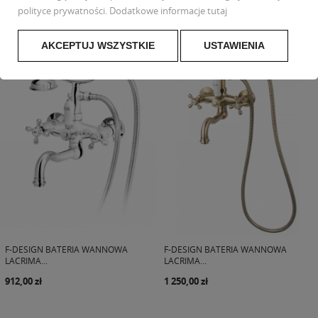
polityce prywatności
. Dodatkowe informacje
tutaj
1 719,00 zł
609,00 zł
AKCEPTUJ WSZYSTKIE
USTAWIENIA
F-DESIGN BATERIA WANNOWA
F-DESIGN BATERIA WANNOWA
LACRIMA...
LACRIMA...
912,00 zł
1 250,00 zł