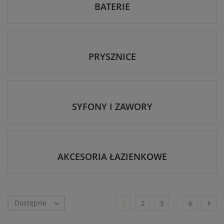
BATERIE
PRYSZNICE
SYFONY I ZAWORY
AKCESORIA ŁAZIENKOWE
…
Dostępne


1
2
3
6