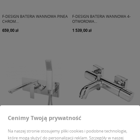
F-DESIGN BATERIA WANNOWA PINEA
F-DESIGN BATERIA WANNOWA 4-
CHROM...
OTWOROWA...
659,00 zł
1 539,00 zł
Cenimy Twoją prywatność
Na naszej stronie stosujemy pliki cookies i podobne technologie,
F-DESIGN BATERIA WANNOWA
F-DESIGN BATERIA WANNOWA
które mogą służyć do personalizacji reklam. Szczegóły w naszej
PODTYNKOWA...
MEANDRO...