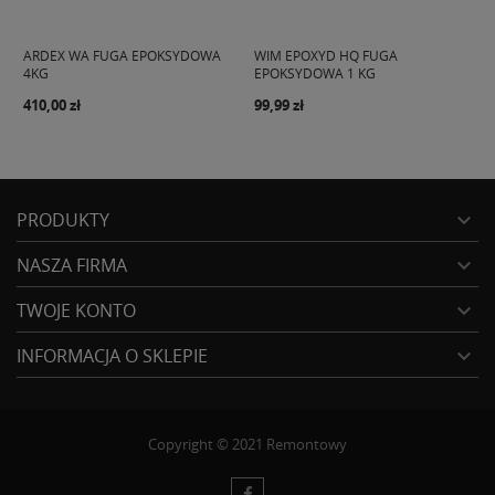
ARDEX WA FUGA EPOKSYDOWA
WIM EPOXYD HQ FUGA
WI
4KG
EPOKSYDOWA 1 KG
EP
410,00 zł
99,99 zł
149
PRODUKTY

NASZA FIRMA

TWOJE KONTO

INFORMACJA O SKLEPIE

Copyright © 2021 Remontowy