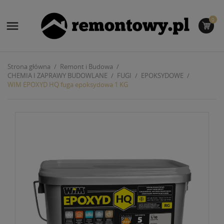
0

Strona główna
Remont i Budowa
CHEMIA I ZAPRAWY BUDOWLANE
FUGI
EPOKSYDOWE
WIM EPOXYD HQ fuga epoksydowa 1 KG