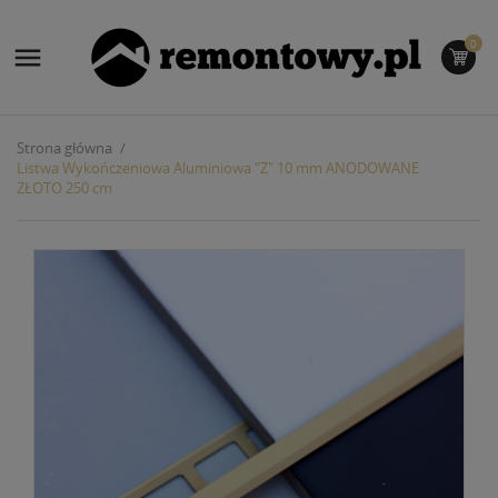
0

Strona główna
Listwa Wykończeniowa Aluminiowa "Z" 10 mm ANODOWANE
ZŁOTO 250 cm