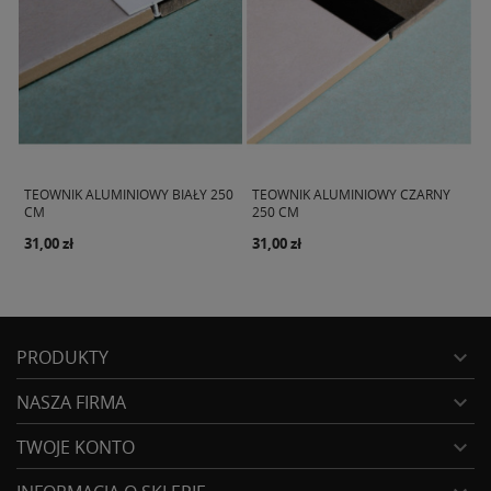
0
TEOWNIK ALUMINIOWY CZARNY
ZASUWA BURZOWA FI 50 / ZAWÓR
L
250 CM
ZWROTNY...
A
31,00 zł
58,99 zł
2
PRODUKTY

NASZA FIRMA

TWOJE KONTO
