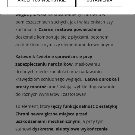
lekkość z trwałością.
Odporność na korozję i
wilgoć
pozwala na stosowanie go zarówno w
pomieszczeniach suchych, jak i w łazienkach czy
kuchniach.
Czarna, matowa powierzchnia
doskonale komponuje się z płytkami, betonem
architektonicznym czy elementami drewnianymi.
Kątownik świetnie sprawdza się przy
zabezpieczaniu narożników
, maskowaniu
drobnych niedoskonałości oraz nadawaniu
krawędziom schludnego wyglądu.
Łatwa obróbka i
prosty montaż
umożliwiają szybkie dopasowanie
do różnych wymiarów i zastosowań.
To element, który
łączy funkcjonalność z estetyką
.
Chroni newralgiczne miejsca przed
uszkodzeniami mechanicznymi
, a przy tym
stanowi
dyskretne, ale stylowe wykończenie