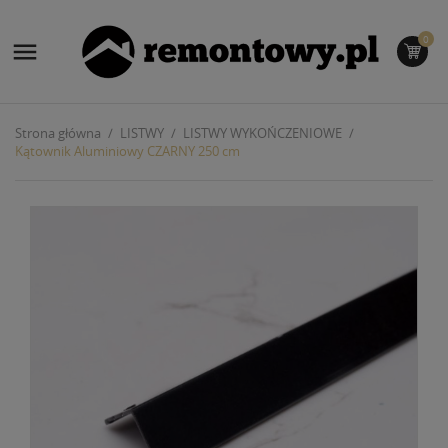
0

Strona główna
LISTWY
LISTWY WYKOŃCZENIOWE
Kątownik Aluminiowy CZARNY 250 cm