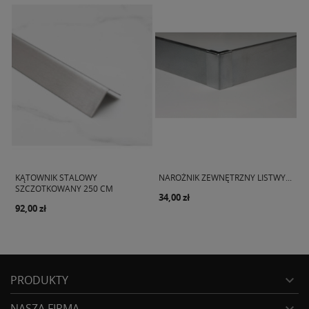
KĄTOWNIK STALOWY
NAROŻNIK ZEWNĘTRZNY LISTWY...
T
SZCZOTKOWANY 250 CM
A
34,00 zł
92,00 zł
3
PRODUKTY

NASZA FIRMA
